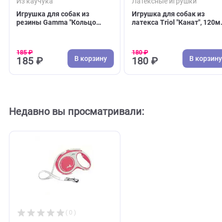
( 0 )
( 0 )
Из каучука
Латексные игрушки
Игрушка для собак из
Игрушка для собак 
резины Gamma "Кольцо
латекса Triol "Канат
малое", 100мм (Гамма)
(Триол)
185 ₽
180 ₽
В корзину
В 
185 ₽
180 ₽
Недавно вы просматривали: