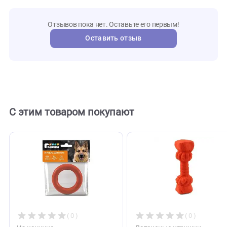
а98043
Артикул
flexi
Бренд
118683
Внешний код
Отзывы
0
Отзывов пока нет. Оставьте его первым!
Оставить отзыв
С этим товаром покупают