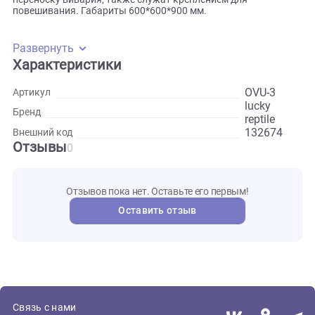
не только воздух, но и ультрафиолетовое излучение,
необходимое животным для выработки витамина Д3. Дно
пропускает воду. Дверца оснащена застежкой-молнией, ч
значительно упрощает внутренний доступ для уборки и
обслуживания вивария. Ручки в верхней части упрощают
переноску вивария, также служат креплением для
повешивания. Габариты 600*600*900 мм.
Развернуть
Характеристики
OVU-3
Артикул
lucky
Бренд
reptile
132674
Внешний код
Отзывы
0
Отзывов пока нет. Оставьте его первым!
Оставить отзыв