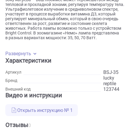
и ультрафиолетового излучения. Световые характеристи
лампы настроены как раз для тропических обитателей,
у которых потребность в ультрафиолете намного ниже, ч
у жителей пустыни. Лампа оснащена рефлектором, котор
позволяет создать световое и тепловое пятно, образовы
зону нагрева — ваш любимее может перемешаться между
тепловой и прохладной зонами, регулируя температуру те
Ультрафиолетовое излучение в средневолновом спектре,
участвует в процессе выработки витамина Д3, который
регулирует минеральный обмен, который в свою очередь
ответственен за рост, развитие и состояние скелета
животных. Работа лампы возможно только с устройство
Bright Control. В зоомагазине «Немо» лампа представлена
в разных вариантах мощности: 35, 50, 70 Ватт.
Развернуть
Характеристики
BSJ-35
Артикул
lucky
Бренд
reptile
123744
Внешний код