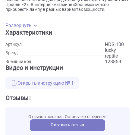
часть лампы во время работы приобретает ярко-оранже
цвет, но при этом света лампа не излучает, поэтому очень
удобна в темное время суток. Минимальное расстояние д
животных должно составлять не менее 40 сантиметров.
Можно использовать в плафонах с рефлектором,
оснащенных сеткой для предотвращения ожогов у живот
Цоколь Е27. В интернет-магазине «Зоонемо» можно
приобрести лампу в разных вариантах мощности.
Развернуть
Характеристики
HDS-10
Артикул
lucky
Бренд
reptile
123859
Внешний код
Видео и инструкции
Открыть инструкцию № 1