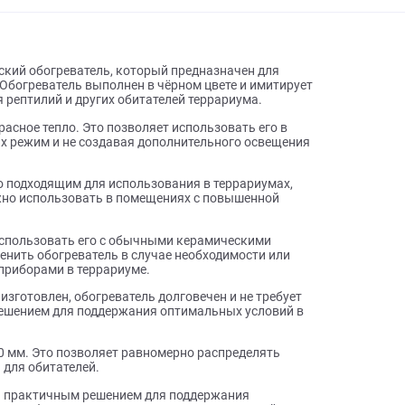
ы о товаре
ерамический обогреватель, который предназначен для
иуме. Обогреватель выполнен в чёрном цвете и имитирует
ия для рептилий и других обитателей террариума.
инфракрасное тепло. Это позволяет использовать его в
арушая их режим и не создавая дополнительного освещения
лает его подходящим для использования в террариумах,
ль можно использовать в помещениях с повышенной
.
воляет использовать его с обычными керамическими
ко заменить обогреватель в случае необходимости или
льными приборами в террариуме.