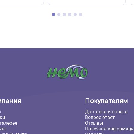
( 0 )
( 0 )
иумы вертикальные
Растения, лианы
иум Nomoy Pet Rainforest
Растение для террариума 
*30*45см, стеклянный,
Zoo "Рускус", 500мм (Репт
альный (Ново Пет)
₽
975 ₽
В корзину
В кор
45 ₽
975 ₽