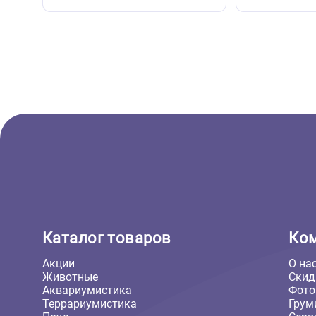
( 0 )
Кормушки, поилки, купалки для рептилий
Террар
Кормушка террариумная Repti-
Террар
Zoo 140*105*30мм (Репти-Зоо)
tank 30
вертик
891 ₽
11 045 
В корзину
891 ₽
11 0