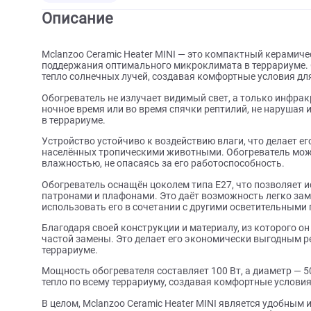
О товаре
Характеристики
Отзыв
Описание
Mclanzoo Ceramic Heater MINI — это компактный к
поддержания оптимального микроклимата в террар
тепло солнечных лучей, создавая комфортные услов
Обогреватель не излучает видимый свет, а только 
ночное время или во время спячки рептилий, не н
в террариуме.
Устройство устойчиво к воздействию влаги, что де
населённых тропическими животными. Обогревате
влажностью, не опасаясь за его работоспособность
Обогреватель оснащён цоколем типа Е27, что поз
патронами и плафонами. Это даёт возможность лег
использовать его в сочетании с другими осветите