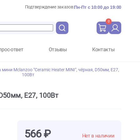
Подтверждение заказов:
Пн-Пт с 10:
Вопрос-ответ
Отзывы
Ко
па обогрева мини Mclanzoo "Ceramic Heater MINI", чёрная, D
100Вт
чёрная, D50мм, Е27, 100Вт