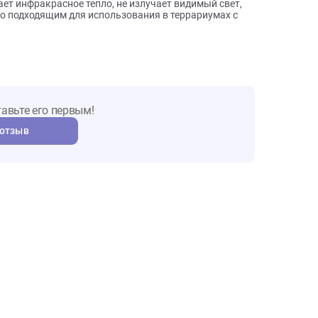
ого он изготовлен, обогреватель долговечен и не требует
одным решением для поддержания оптимальных условий в
етр — 50 мм. Это позволяет равномерно распределять
словия для обитателей.
удобным и практичным решением для поддержания
печивает инфракрасное тепло, не излучает видимый свет,
елает его подходящим для использования в террариумах с
т. Оставьте его первым!
авить отзыв