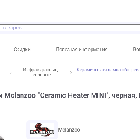
а
Скидки
Полезная информация
тилий,
Инфраккрасные,
Керамическая лам
тепловые
ни Mclanzoo "Ceramic Heater MINI", 