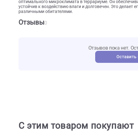
Благодаря своей конструкции и материалу, из котор
частой замены. Это делает его экономически выг
террариуме.
Мощность обогревателя составляет 100 Вт, а диам
тепло по всему террариуму, создавая комфортные у
В целом, Mclanzoo Ceramic Heater MINI является 
оптимального микроклимата в террариуме. Он обес
устойчив к воздействию влаги и долговечен. Это д
различными обитателями.
Отзывы
0
Отзывов пока не
Ост