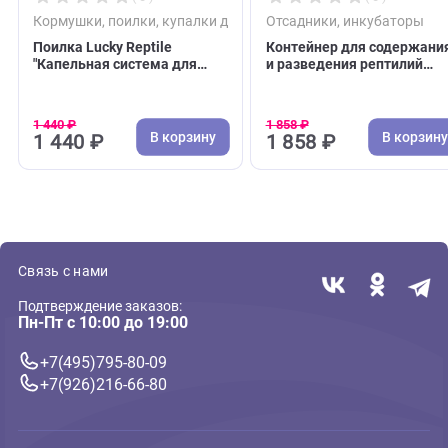
( 0 )
( 0 )
Кормушки, поилки, купалки для рептилий
Отсадники, инкубат
Поилка Lucky Reptile
Контейнер для сод
"Капельная система для
и разведения репти
террариумов 2л" (Лаки
Repti-Zoo 260*260*
Рептайл)
(Репти-Зоо)
1 440 ₽
1 858 ₽
В корзину
В 
1 440 ₽
1 858 ₽