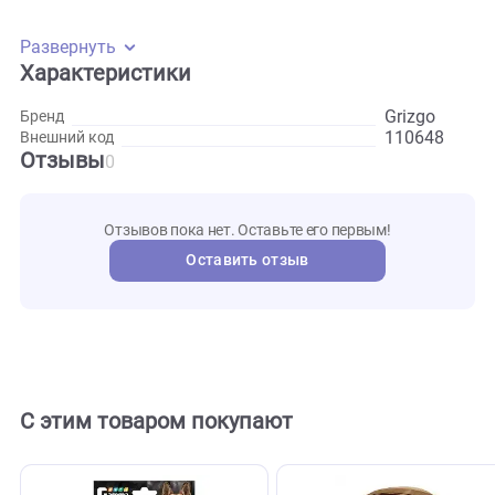
Говяжье ухо Grizgo — собачье лакомство богатое хрящев
тканью, подходит для долгого жевания. Уши очищаются,
затем обрабатываются инфракрасными лучами, благода
чему полностью удаляется влага и болезнетворные бакте
при этом вкус и полезные свойства сохраняются.
Развернуть
Характеристики
Grizgo
Бренд
110648
Внешний код
Отзывы
0
Отзывов пока нет. Оставьте его первым!
Оставить отзыв