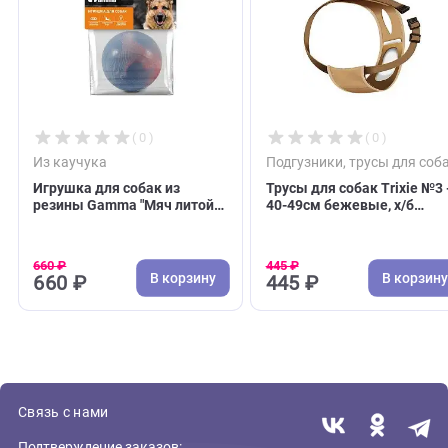
С этим товаром покупают
( 0 )
( 0 )
Из каучука
Подгузники, трусы д
Игрушка для собак из
Трусы для собак Trix
резины Gamma "Мяч литой
40-49см бежевые, х
большой", 70мм (Гамма)
(Трикси)
660 ₽
445 ₽