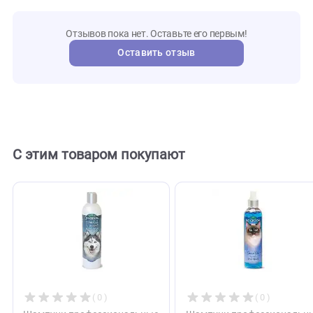
NKE
Артикул
iv_san_ber
Бренд
121736
Внешний код
Отзывы
0
Отзывов пока нет. Оставьте его первым!
Оставить отзыв
С этим товаром покупают