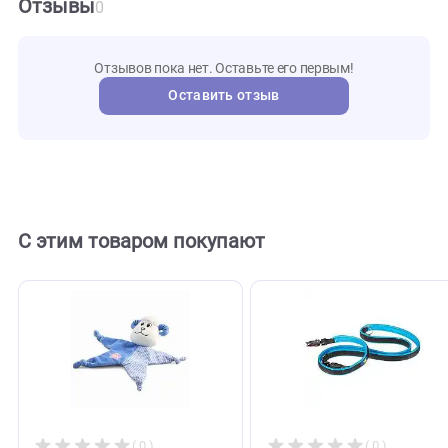
MKR041
Артикул
Mr.Kra
Бренд
121716
Внешний код
Отзывы
0
Отзывов пока нет. Оставьте его первым!
Оставить отзыв
С этим товаром покупают