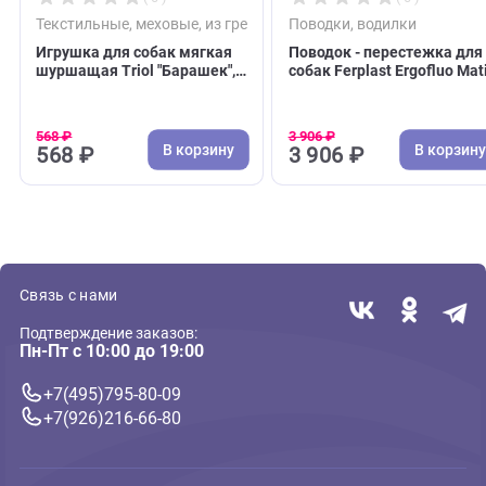
( 0 )
( 0 )
Текстильные, меховые, из грейфера
Поводки, водилки
Игрушка для собак мягкая
Поводок - перестеж
шуршащая Triol "Барашек",
собак Ferplast Ergof
280мм (Триол)
GA - 2,5*200см, сини
(Ферпласт)
568 ₽
3 906 ₽
В корзину
В 
568 ₽
3 906 ₽