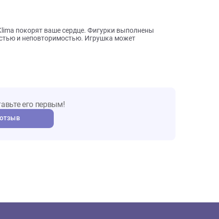
ы о товаре
енда Klima покорят ваше сердце. Фигурки выполнены
инальностью и неповторимостью. Игрушка может
т. Оставьте его первым!
авить отзыв