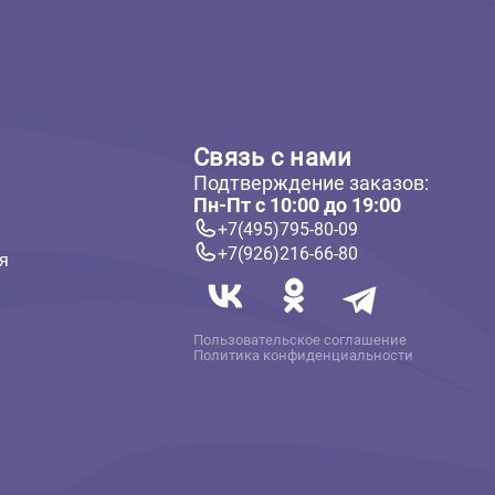
ателям
Связь с нам
Подтверждение 
 и оплата
Пн-Пт с 10:00 до
твет
+7(495)795-80-
+7(926)216-66-
 информация