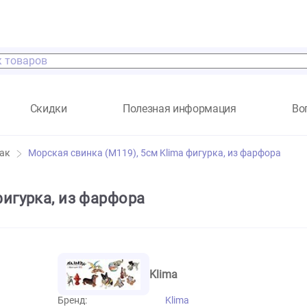
а
Скидки
Полезная информация
к и собак
Морская свинка (М119), 5см Klima фигурка, из
ima фигурка, из фарфора
Klima