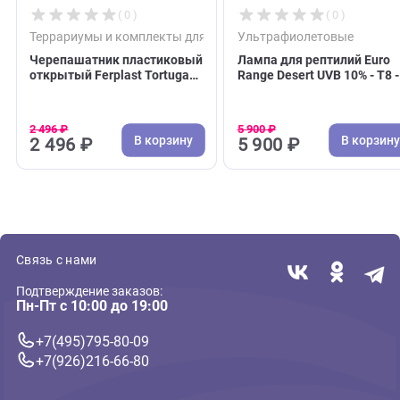
( 0 )
( 0 )
Террариумы и комплекты для водных черепах
Ультрафиолетовые
Черепашатник пластиковый
Лампа для рептилий
открытый Ferplast Tortugas
Range Desert UVB 10%
47*36*15,5см (Ферпласт)
25Вт, 75см,
ультрафиолетовая (A
2 496 ₽
5 900 ₽
В корзину
В 
2 496 ₽
5 900 ₽