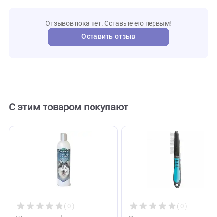
PRUBOX
Артикул
iv_san_ber
Бренд
121788
Внешний код
Отзывы
0
Отзывов пока нет. Оставьте его первым!
Оставить отзыв
С этим товаром покупают