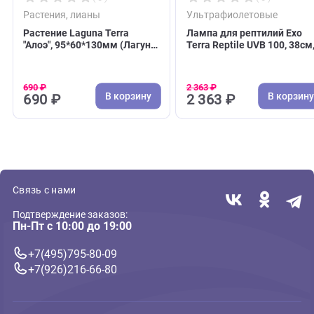
( 0 )
( 0 )
Растения, лианы
Ультрафиолетовые
Растение Laguna Terra
Лампа для рептилий
"Алоэ", 95*60*130мм (Лагуна
Terra Reptile UVB 100
Терра)
14Вт, замена Repti G
(Экзо Терра)
690 ₽
2 363 ₽
В корзину
В 
690 ₽
2 363 ₽