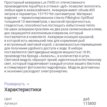
Описание
Просторный аквариум Lux П450 от отечественного
производителя AquaPlus в оттенке «дуб» позволит воплот
любые идеи в акваскейпинге. Аквариум имеет объем 405
литров и параметры 151*51*66 сантиметров. Материал
изделия — термополированное стекло Pilkington Optifloat
толщиной 10 миллиметров, с высокой прозрачностью,
гладкостью, способностью поглощать избыточное тепло.
На швах аквариум проклеен на два раза силиконовым кл
дно защищается изолоновым ковриком, который
поставляется в комплекте. Аквариум оснащен крышкой,
в которой есть маленький люк для кормления рыб
и встроенный световой короб, с возможностью перемещ
для получения удобного доступа к воде. В наборе
поставляются светодиодные модули мощностью 18 Вт,
производства бренда «Акваэль», в количестве 4 штук.
Световой модуль образует яркий, идентичный естественн
свет, который подсвечивает каждый уголок вашего биот
и стимулирует фотосинтез гидрофлоры. Модули долговеч
и экономно расходуют электроэнергию.