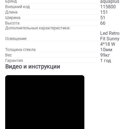
Развернуть
Характеристики
дуб
Цвет
115800
Артикул
aquapl
Бренд
115800
Внешний код
151
Длина
51
Ширина
66
Высота
Дополнительные характеристики:
Led Ret
Fit Sun
Освещение
4*18 W
10мм
Толщина стекла
99кг
Вес
1 год
Гарантия
Видео и инструкции