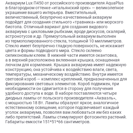
Описание
Аквариум Lux П450 от российского производителя AquaPl
в благородном оттенке «итальянский орех» — великолепн
украшение вашего интерьера. Вместительный,
величественный, безупречно качественный аквариум
подойдет для создания стильного «травника» или морско
биотопа. Отличный вариант для создания видового
аквариума с цихловыми рыбками, вроде дискусов, скаляр
астронотусов и др. Прямоугольный аквариум выполнен
из термополированного стекла, толщиной 10 миллиметро
Стекло имеет безупречно гладкую поверхность, не искаж
цвета и формы подводного мира. Стекло склеено
силиконовым клеем. В нижней части имеется окантовка,
а в верхней расположена вклеенная крышка, оснащенная
лючком для кормления. Крышка аквариума имеет надеж
конструкцию, она устойчива к воздействию влаги, света,
температуры, механическому воздействию. Внутри имеет
световой короб — комплекс креплений, предназначенных
фиксирования световых элементов. Короб подвижен, при
необходимости он сдвигается в сторону для получения