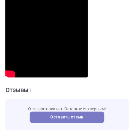
4*18 W
10мм
Толщина стекла
99кг
Вес
1 год
Гарантия
Видео и инструкции