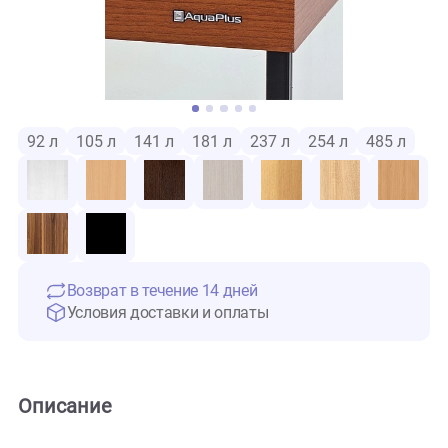
92 л
105 л
141 л
181 л
237 л
254 л
485 
Возврат в течение 14 дней
Условия доставки и оплаты