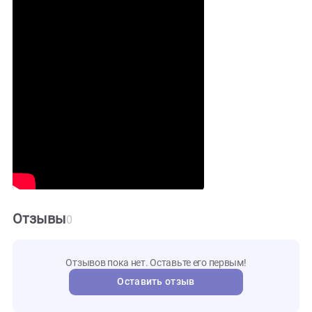
Fit Sun
Освещение
16 W
6мм
Толщина стекла
25кг
Вес
1 год
Гарантия
Видео и инструкции