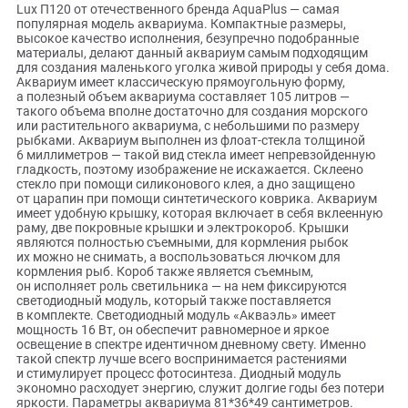
Описание
Lux П120 от отечественного бренда AquaPlus — самая
популярная модель аквариума. Компактные размеры,
высокое качество исполнения, безупречно подобранные
материалы, делают данный аквариум самым подходящи
для создания маленького уголка живой природы у себя д
Аквариум имеет классическую прямоугольную форму,
а полезный объем аквариума составляет 105 литров —
такого объема вполне достаточно для создания морског
или растительного аквариума, с небольшими по размеру
рыбками. Аквариум выполнен из флоат-стекла толщиной
6 миллиметров — такой вид стекла имеет непревзойденн
гладкость, поэтому изображение не искажается. Склеено
стекло при помощи силиконового клея, а дно защищено
от царапин при помощи синтетического коврика. Аквари
имеет удобную крышку, которая включает в себя вклеен
раму, две покровные крышки и электрокороб. Крышки
являются полностью съемными, для кормления рыбок
их можно не снимать, а воспользоваться лючком для
кормления рыб. Короб также является съемным,