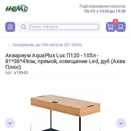
Подтверждение зака
Пн-Пт с 10:00 до 
0
Аквариумы до 200 литров (81-200л)
Аквариум AquaPlus Lux П120 - 105л -
81*36*49см, прямой, освещение Led, дуб (А
Плюс)
Арт.
a18943