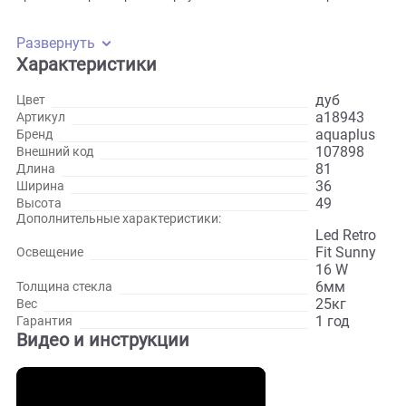
он исполняет роль светильника — на нем фиксируются
светодиодный модуль, который также поставляется
в комплекте. Светодиодный модуль «Акваэль» имеет
мощность 16 Вт, он обеспечит равномерное и яркое
освещение в спектре идентичном дневному свету. Именно
такой спектр лучше всего воспринимается растениями
и стимулирует процесс фотосинтеза. Диодный модуль
экономно расходует энергию, служит долгие годы без пот
яркости. Параметры аквариума 81*36*49 сантиметров.
Развернуть
Характеристики
дуб
Цвет
a18943
Артикул
aquapl
Бренд
107898
Внешний код
81
Длина
36
Ширина
49
Высота
Дополнительные характеристики:
Led Ret