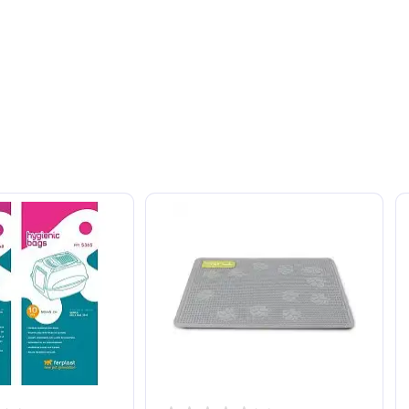
т. Оставьте его первым!
авить отзыв
ют