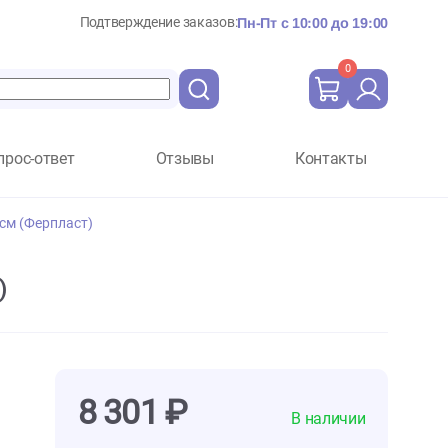
Подтверждение заказов:
Пн-Пт с 10:
Вопрос-ответ
Отзывы
Ко
rio 65,5*50*47см (Ферпласт)
Ферпласт)