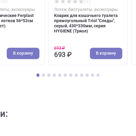
( 0 )
( 0 )
 биотуалеты, аксессуары
Лотки, биотуалеты, аксес
гигиенические Ferplast
Коврик для кошачьего туа
шачьих лотков 56*52см
прямоугольный Triol "След
Ферпласт)
серый, 430*330мм, серия
HYGIENE (Триол)
693 ₽
В корзину
В кор
0 ₽
693 ₽