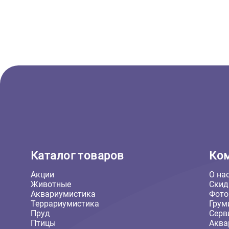
( 0 )
Лотки, биотуалеты, аксессуары
Туалет закрытый для кошек
Ferplast Bella Maxi cabrio
65,5*50*47см (Ферпласт)
8 301 ₽
В корзину
8 301 ₽