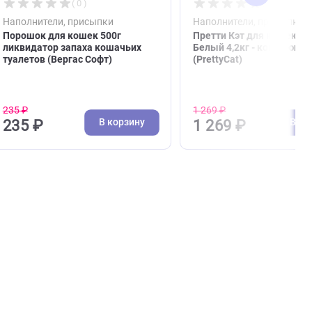
( 0 )
суары
Наполнители, присыпки
Напо
лета
Порошок для кошек 500г
Прет
ы",
ликвидатор запаха кошачьих
Белы
туалетов (Вергас Софт)
(Pret
235 ₽
1 269
зину
В корзину
235 ₽
1 2