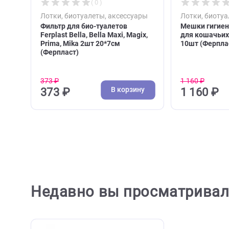
( 0 )
Лотки, биотуалеты, аксессуары
Лотки,
Фильтр для био-туалетов
Мешки 
Ferplast Bella, Bella Maxi, Magix,
для ко
Prima, Mika 2шт 20*7см
10шт (
(Ферпласт)
373 ₽
1 160 ₽
В корзину
373 ₽
1 16