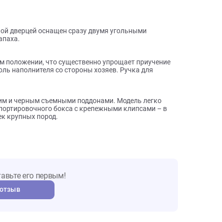
ы о товаре
 откидной дверцей оснащен сразу двумя угольными
ного запаха.
поднятом положении, что существенно упрощает приучение
 контроль наполнителя со стороны хозяев. Ручка для
ыемку.
 с синим и черным съемными поддонами. Модель легко
о транспортировочного бокса с крепежными клипсами – в
ля кошек крупных пород.