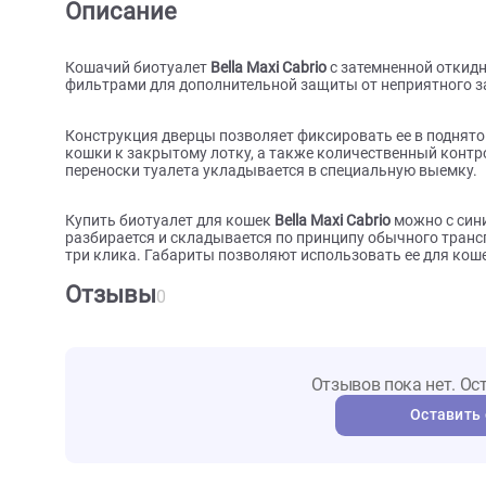
О товаре
Характеристики
Отзыв
Описание
Кошачий биотуалет
Bella
Maxi
Cabrio
с затемненной
фильтрами для дополнительной защиты от неприят
Конструкция дверцы позволяет фиксировать ее в 
кошки к закрытому лотку, а также количественный
переноски туалета укладывается в специальную в
Купить биотуалет для кошек
Bella
Maxi
Cabrio
можно
разбирается и складывается по принципу обычног
три клика. Габариты позволяют использовать ее д
Отзывы
0