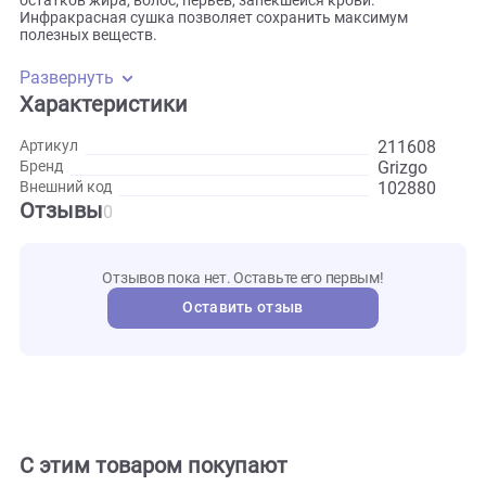
составу природной добычи кошек. Перед обработкой в
инфракрасной сушилке мясо тщательно промывается от
грязи и песка, затем сушится в течение двух суток, попутн
обрабатываясь от условно-патогенных микробов. После
сушки, кусочки филе обжигаются повторно, для удаления
остатков жира, волос, перьев, запекшейся крови.
Инфракрасная сушка позволяет сохранить максимум
полезных веществ.
Развернуть
Характеристики
211608
Артикул
Grizgo
Бренд
102880
Внешний код
Отзывы
0
Отзывов пока нет. Оставьте его первым!
Оставить отзыв