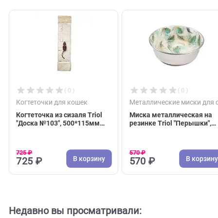
С этим товаром покупают
( 0 )
( 0 )
Когтеточки для кошек
Металлические миск
Когтеточка из сизаля Triol
Миска металлическ
"Доска №103", 500*115мм
резинке Triol "Перы