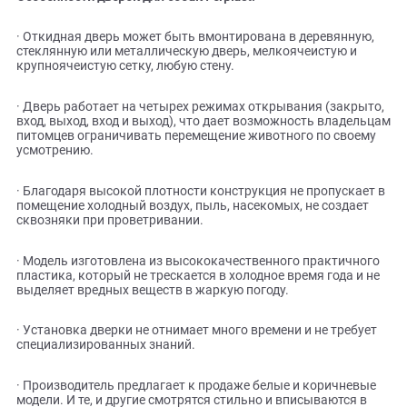
подходят для собак средних пород. Также дверцу можно
устанавливать, если в доме живет крупный кот.
Особенности дверок для собак
Ferplast
:
· Откидная дверь может быть вмонтирована в деревянну
стеклянную или металлическую дверь, мелкоячеистую и
крупноячеистую сетку, любую стену.
· Дверь работает на четырех режимах открывания (закры
вход, выход, вход и выход), что дает возможность владел
питомцев ограничивать перемещение животного по свое
усмотрению.
· Благодаря высокой плотности конструкция не пропускае
помещение холодный воздух, пыль, насекомых, не создае
сквозняки при проветривании.
· Модель изготовлена из высококачественного практичн
пластика, который не трескается в холодное время года и