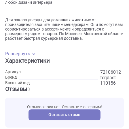
выделяет вредных веществ в жаркую погоду.
· Установка дверки не отнимает много времени и не требу
специализированных знаний.
· Производитель предлагает к продаже белые и коричнев
модели. И те, и другие смотрятся стильно и вписываются 
любой дизайн интерьера.
Для заказа дверцы для домашних животных от
производителя звоните нашим менеджерам. Они помогут
сориентироваться в ассортименте и определиться с
размерным рядом товаров. По Москве и Московской обл
работает быстрая курьерская доставка.
Развернуть
Характеристики
721060
Артикул
Бренд