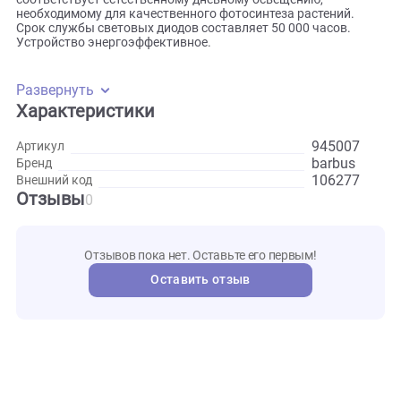
гидробионтов. Светильник имеет металлический, черный,
глянцевый корпус, который защищен от попадания пыли 
случайного попадания влаги. Длина корпуса 45 сантимет
Благодаря раздвижным держателям, можно увеличить д
светильника на 15 сантиметров. Световой спектр
соответствует естественному дневному освещению,
необходимому для качественного фотосинтеза растений.
Срок службы световых диодов составляет 50 000 часов.
Устройство энергоэффективное.
Развернуть
Характеристики
945007
Артикул
barbus
Бренд
106277
Внешний код
Отзывы
0
Отзывов пока нет. Оставьте его первым!
Оставить отзыв