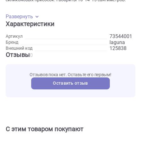
дополнительное оборудование и не требуется отдельно
отслеживать параметры воды. Отсадник представляет со
раму из нетоксичного пластика, обтянутую мягкой,
синтетической тканью, которая отлично пропускает воду.
Крепление внутри аквариума происходит за счет
силиконовых присосок. Габариты 16*14*15 сантиметров.
Развернуть
Характеристики
735440
Артикул
laguna
Бренд
125838
Внешний код
Отзывы
0
Отзывов пока нет. Оставьте его первым!
Оставить отзыв