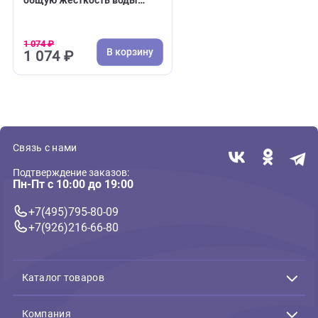
( 3 )
Стабилизаторы, тесты, соль
Тест для аквариума Sera GH
общую жесткость воды
(Сера)
1 074 ₽
В корзину
1 074 ₽
Связь с нами