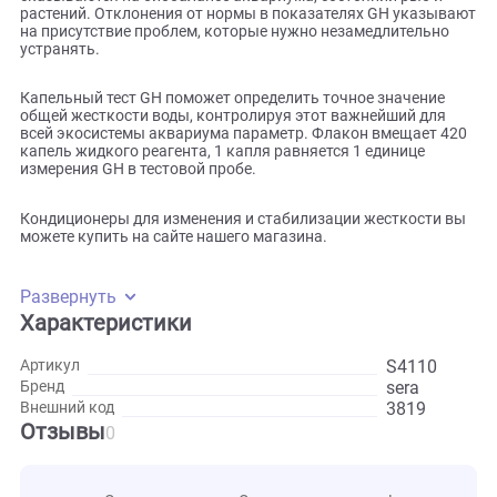
Подходит для всех аквариумов с пресноводной водой.
Слишком высокие или слишком низкие, а также
нестабильные показатели общей жесткости негативно
сказываются на биобалансе аквариума, состоянии рыб и
растений. Отклонения от нормы в показателях GH указы
на присутствие проблем, которые нужно незамедлительн
устранять.
Капельный тест GH поможет определить точное значение
общей жесткости воды, контролируя этот важнейший для
всей экосистемы аквариума параметр. Флакон вмещает 
капель жидкого реагента, 1 капля равняется 1 единице
измерения GH в тестовой пробе.
Кондиционеры для изменения и стабилизации жесткости
можете купить на сайте нашего магазина.
Развернуть
Характеристики