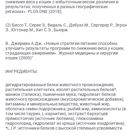
Повышенное содержание белка помогает поддерживать
мышечную массу в процессе снижения веса. С/O - ИНДЕК
Эта диета способствует созданию в мочевыделительной
системе среды, неблагоприятной для формирования как
струвитных, так и оксалатных кристаллов. (1)Флэнаган Д
Биссо Т., Ауэрс М.-Э., Морено Б., Джерман А.Дж.
«Международное многоцентровое когортное исследовани
снижения веса у кошек с избыточным весом: различия в
результатах, полученных в разных географических
регионах». PLOS ONE (2018);
(2) Биссо Т., Серве Э., Видаль С., Дебуаз М., Сергерер Р., Эг
Э., Юггонар М., Хит С.Э., Бьюрж
В., Джерман А.Дж. «Новые стратегии питания способны
улучшить результаты программ по снижению веса у коше
страдающих ожирением». Журнал медицины и хирургии
кошек (2009)"
ИНГРЕДИЕНТЫ: