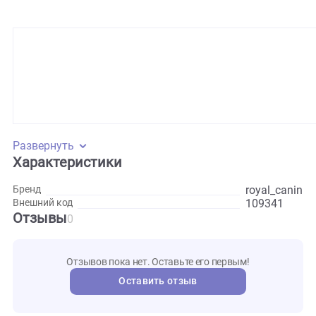
дегидратированные белки животного происхождения,
растительная клетчатка, изолят растительных белков*,
маниок (тапиока), пшеничная мука, гидролизат белков
животного происхождения (вкусоароматические добавки
витамины и минеральные вещества, животный жир,
оболочка семян подорожника, рыбий жир, аминокислоты 
том числе таурин, L-карнитин), экстракт бархатцев
прямостоячих (источник лютеина), глюкозамина
гидрохлорид, гидролизат из хряща (источник хондроитина
*L.I.P.: источники белков с высокой степенью усвояемости
Развернуть