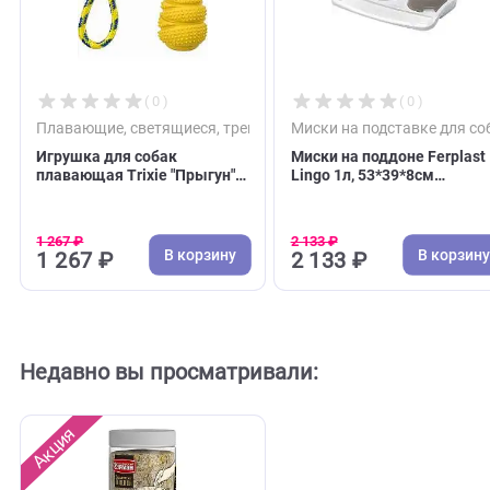
С этим товаром покупают
( 0 )
( 0 )
Плавающие, светящиеся, тренировочные
Миски на подставке 
Игрушка для собак
Миски на поддоне Fe
плавающая Trixie "Прыгун"
Lingo 1л, 53*39*8см
Sporting, на верёвке 30см,
(Ферпласт)
каучук (Трикси)
1 267 ₽
2 133 ₽