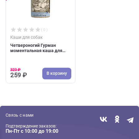
В корзину
В 
1 267 ₽
2 133 ₽
Недавно вы просматривали:
Акция
( 0 )
Каши для собак
Четвероногий Гурман
моментальная каша для