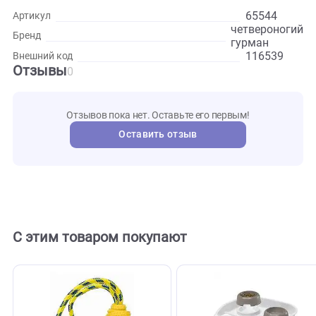
Складировать корм рекомендуется в комнатных условиях
избегая прямого попадания солнечных лучей, срок хране
составляет от двух до трех лет с момента выпуска.
Развернуть
Характеристики
65544
Артикул
четверон
Бренд
гурман
116539
Внешний код
Отзывы
0
Отзывов пока нет. Оставьте его первым!
Оставить отзыв