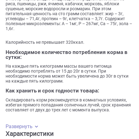
составляющим в рационе питания взрослого питомца,
содержит только натуральные продукты!
Состав товара:
В набор корма входят следующие ингредиенты: хлопья из
риса, пшеницы, ржи, ячменя, кабачки, морковь, яблоки
сушеные, морские водоросли и розмарин. При этом
питательная ценность на сто грамм составляет: жир – 3г,
углеводы – 71,4г, протеин – 9г, клетчатка – 3,7г. Содержит
полезные микроэлементы: А – 1мг, Р – 267мг, Са – 75г, зо
1,6г.
Калорийность не превышает 320ккал.
Необходимое количество потребления корма 
сутки:
На каждые пять килограмм массы вашего питомца
необходимо потреблять от 15 до 20г в сутки. При
необходимости норма может быть увеличена до 30г в сут
на каждые пять килограмм.
Как хранить и срок годности товара: