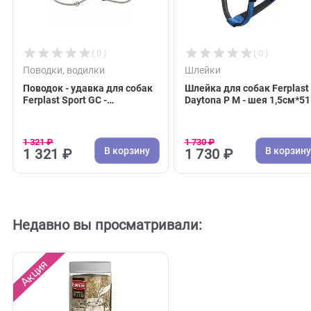
С этим товаром покупают
( 0 )
( 0 )
Поводки, водилки
Шлейки
Поводок - удавка для собак
Шлейка для собак Fe
Ferplast Sport GC -
Daytona P M - шея 1
1,3см,*170см, нейлоновый
55см, грудь 2,5см*5
жгут, однотонный
нейлон, синяя (Ферп
(Ферпласт)
1 321 ₽
1 730 ₽
В корзину
В 
1 321 ₽
1 730 ₽