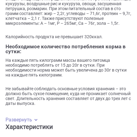
компонентом в пищевом рационе взрослого питомца. Ко
содержит исключительно натуральные компоненты!
Комплектация товара:
Входят следующие ингредиенты: хлопья из гречихи, пшен
кукурузы, воздушные рис и кукуруза, овощи, засушенная
петрушка, розмарин. При этом питательный состав в сто
грамм составляет: жир – 2,2г, углеводы – 71,6г, протеин – 9
клетчатка – 2,1 г. Также присутствуют полезные
микроэлементы: А – 1мг, Р – 265мг, Са – 76г, зола – 1,5г.
Калорийность продукта не превышает 320ккал.
Необходимое количество потребления корма 
сутки:
На каждые пять килограмм массы вашего питомца
необходимо потреблять от 15 до 20г в сутки. При
необходимости норма может быть увеличена до 30г в сут
на каждые пять килограмм.
Не забывайте соблюдать основные условия хранения – э
должно быть сухое помещение, куда не проникает солне