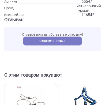
свет. Длительность хранения составляет от двух до трех л
даты выпуска.
Развернуть
Характеристики
65547
Артикул
четверон
Бренд
гурман
116542
Внешний код
Отзывы
0
Отзывов пока нет. Оставьте его первым!
Оставить отзыв