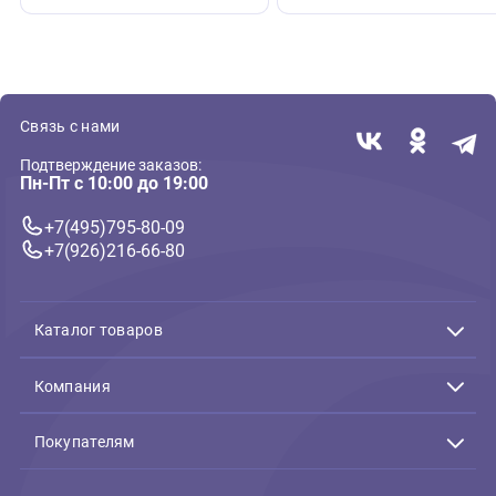
( 0 )
( 0 )
Керамические миски
Лакомства для кош
Миска Mr.Kranch
Деревенские лаком
керамическая для кошек
кошек нежное пюре
Кошка с бантиком 370 мл
Лосося 4шт*10г
лиловая
446 ₽
164 ₽
В корзину
В 
446 ₽
164 ₽
Связь с нами
Подтверждение заказов:
Пн-Пт с 10:00 до 19:00
+7(495)795-80-09