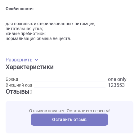
Сухой низкокалорийный корм предназначен для
стерилизованных и пожилых кошек с невысокой
активностью. Питательное мясо утки полноценно питает
организм питомца белком. Живые пребиотики поддержи
здоровье микрофлоры кишечника.
Особенности:
для пожилых и стерилизованных питомцев;
питательная утка;
живые пребиотики;
нормализация обмена веществ.
Развернуть
Характеристики
one onl
Бренд
123553
Внешний код
Отзывы
0