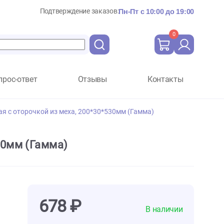
Подтверждение заказов:
Пн-Пт с 10:
Вопрос-ответ
Отзывы
Ко
ma №1 угловая с оторочкой из меха, 200*30*530мм (Гамма)
00*30*530мм (Гамма)