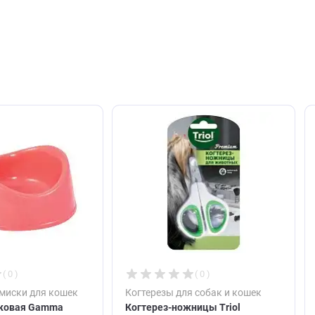
авить отзыв
ют