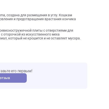
ы о товаре
да Gamma, создана для размещения в углу. Кошкам
 их обновления и предотвращения врастания кончика
ую из древесностружечной плиты с отверстиями для
ролина с оторочкой из искусственного меха
материал, который не крошится и не оставляет мусора.
т. Оставьте его первым!