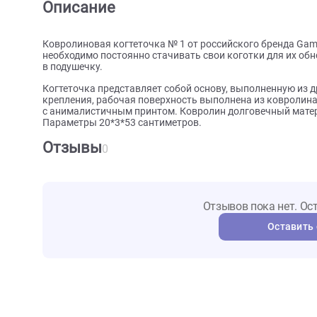
О товаре
Характеристики
Отзыв
Описание
Ковролиновая когтеточка № 1 от российского брен
необходимо постоянно стачивать свои коготки для
в подушечку.
Когтеточка представляет собой основу, выполненн
крепления, рабочая поверхность выполнена из ков
с анималистичным принтом. Ковролин долговечный 
Параметры 20*3*53 сантиметров.
Отзывы
0
Отзывов пока не