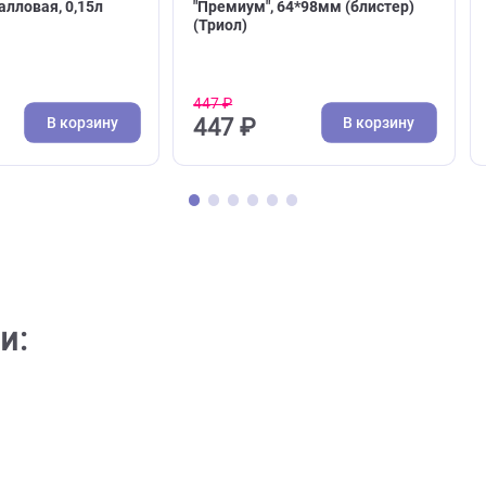
( 0 )
( 0 )
ковые миски для кошек
Когтерезы для собак и кош
пластиковая Gamma
Когтерез-ножницы Triol
т", коралловая, 0,15л
"Премиум", 64*98мм (блис
)
(Триол)
447 ₽
В корзину
В кор
447 ₽