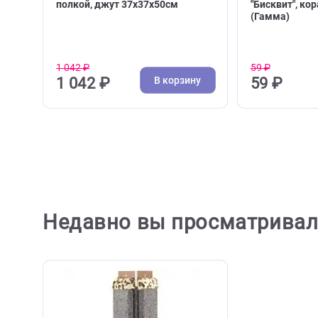
( 0 )
Когтеточки для кошек
Пласти
Когтеточка для кошки ТОТО с
Миска 
полкой, джут 37х37х50см
"Бискви
(Гамма
1 042 ₽
59 ₽
В корзину
1 042 ₽
59 ₽