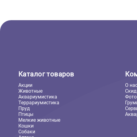
Когтеточки для кошек
Когтеточка из ковролина Gamma
№1 угловая с оторочкой из меха,
200*30*530мм (Гамма)
678 ₽
В корзину
678 ₽