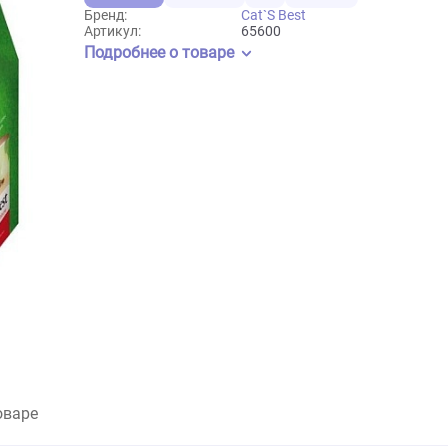
10л/4,5кг
20л/8,6кг
40л
5л/2,1кг
Бренд:
Cat`S Best
Артикул:
65600
Подробнее о товаре