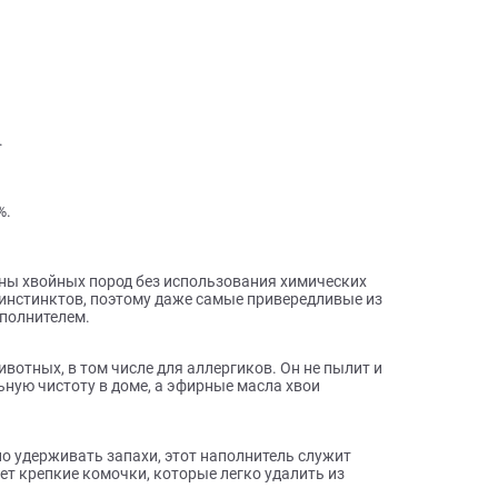
ы о товаре
асса.
совком.
– 100 %.
 древесины хвойных пород без использования химических
уровне инстинктов, поэтому даже самые привередливые из
сным наполнителем.