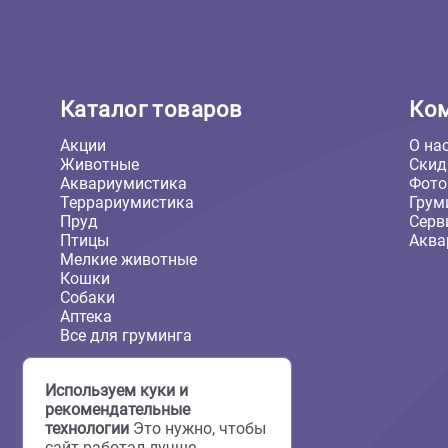
10л/4,5кг
5л/2,1кг
Еще
2 024 ₽
В корзину
2 024 ₽