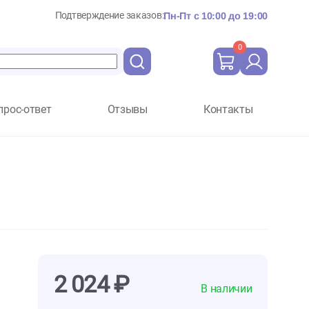
Подтверждение заказов:
Пн-Пт с 10:
Вопрос-ответ
Отзывы
Ко
й (Кет Бест)
т)