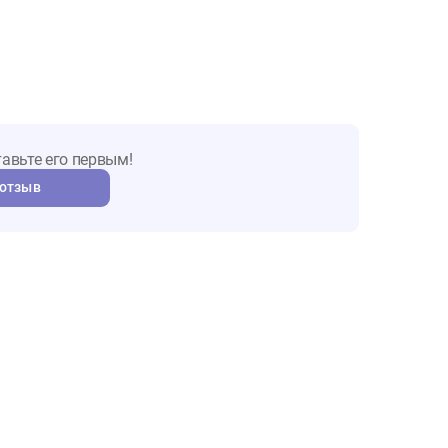
ка и животных, в том числе для аллергиков. Он не пылит и
идеальную чистоту в доме, а эфирные масла хвои
.
надежно удерживать запахи, этот наполнитель служит
образует крепкие комочки, которые легко удалить из
т. Оставьте его первым!
авить отзыв