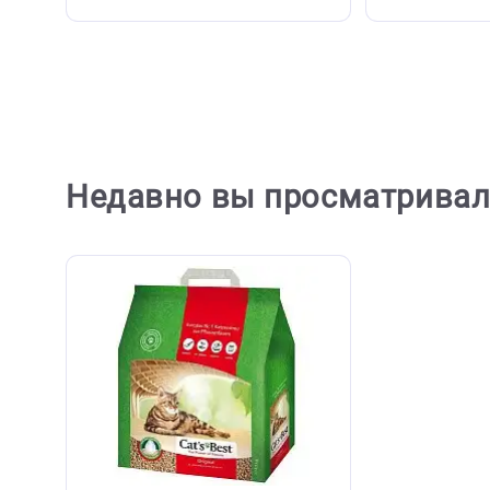
( 0 )
Лотки, биотуалеты, аксессуары
Лотки,
Совок для кошачьего туалета
Туалет 
Trixie XL (Трикси)
10 55,5
(Ферпл
250 ₽
4 008 ₽
В корзину
250 ₽
4 00