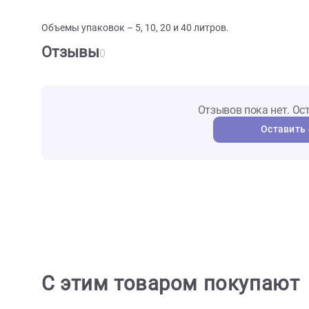
Кэт Бест полностью безопасен для здоровья челове
липнет к кошачьим лапкам, помогая поддерживать 
создают естественный антибактериальный эффект
Благодаря высокой впитываемости и способности 
гораздо дольше аналогов. При попадании влаги он 
лотка совком.
Объемы упаковок – 5, 10, 20 и 40 литров.
Отзывы
0
Отзывов пока не
Ост