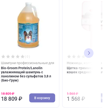
( 0 )
е для собак и кошек
Шампуни профессиональные для собак и кош
Ножн