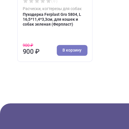
( 0 )
Расчески, когтерезы для собак
Пуходерка Ferplast Gro 5804, L
16,5*11,4*3,3см, для кошек и
собак зеленая (Ферпласт)
900 ₽
В корзину