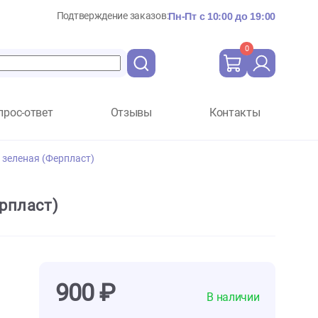
Подтверждение заказов:
Пн-Пт с 10:
Вопрос-ответ
Отзывы
Ко
я кошек и собак зеленая (Ферпласт)
леная (Ферпласт)