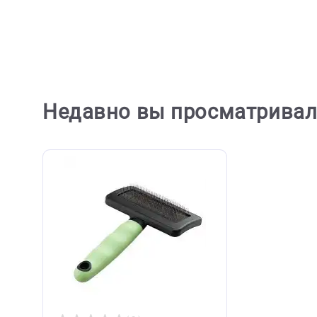
Iv San 
Расческа-грабли 2-х рядная,
Black 
редкий зуб Ferplast Gro 5852,
коротк
11*15,5см, красная (Ферпласт)
шелка
3,25
960 ₽
4 809 ₽
В корзину
960 ₽
4 80
Недавно вы просматри