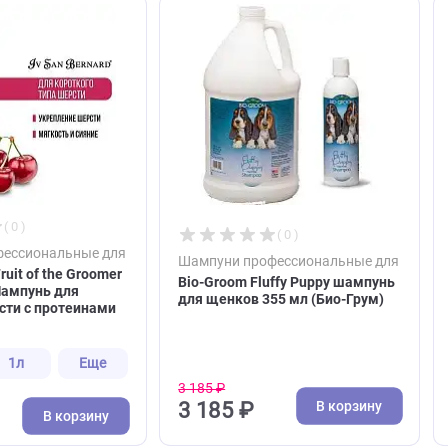
ют
( 0 )
( 0 )
и профессиональные для собак и кошек
Шампуни профессиональны