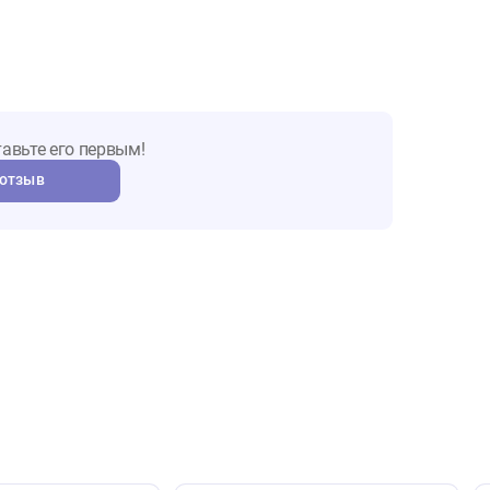
ы о товаре
т. Оставьте его первым!
авить отзыв