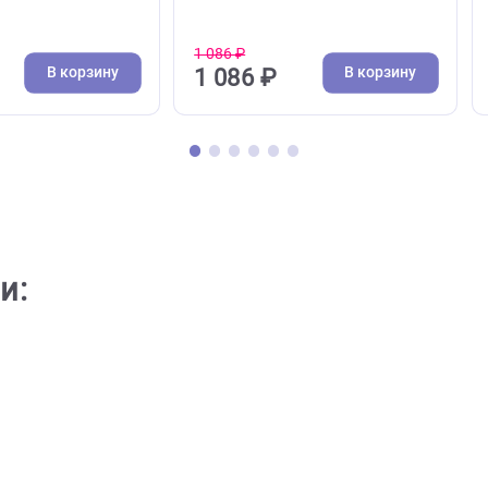
( 0 )
( 0 )
, сундуки, корабли
Древние цивилизации
ля аквариума Laguna
Грот для аквариума Lagun
а дракона", 147*90*72мм
"Полинезийские идолы" M,
)
122*70*134мм (Лагуна)
1 086 ₽
В корзину
В кор
₽
1 086 ₽