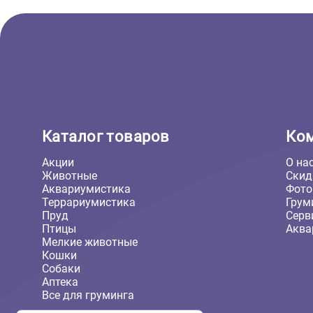
(Лагуна)
782 ₽
В корзину
782 ₽