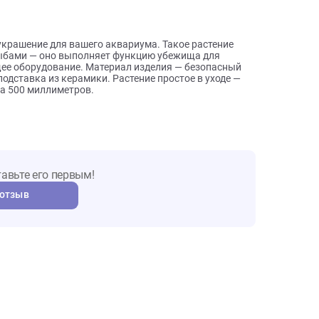
ы о товаре
льное украшение для вашего аквариума. Такое растение
дными рыбами — оно выполняет функцию убежища для
ьтрующее оборудование. Материал изделия — безопасный
желая подставка из керамики. Растение простое в уходе —
. Высота 500 миллиметров.
т. Оставьте его первым!
авить отзыв