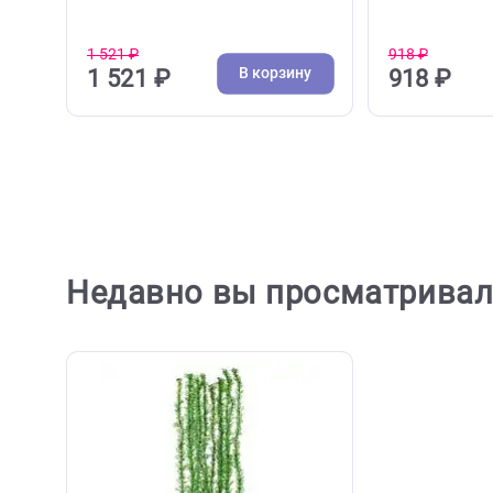
( 0 )
Камни, скалы, коряги
Скелеты
Грот для аквариума Laguna
Грот д
"Скала с деревьями",
"Голов
230*175*320мм (Лагуна)
(Лагуна
1 521 ₽
918 ₽
В корзину
1 521 ₽
918 