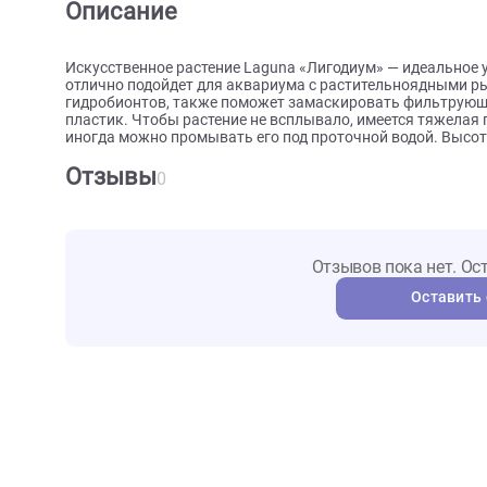
О товаре
Характеристики
Отзыв
Описание
Искусственное растение Laguna «Лигодиум» — идеа
отлично подойдет для аквариума с растительноя
гидробионтов, также поможет замаскировать фил
пластик. Чтобы растение не всплывало, имеется тя
иногда можно промывать его под проточной водой
Отзывы
0
Отзывов пока не
Ост