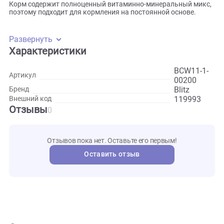
Для большей питательности в корм добавлены сытные
потроха и диетическая индейка, богатая селеном, железо
животным протеином.
Корм содержит полноценный витаминно-минеральный ми
поэтому подходит для кормления на постоянной основе.
Развернуть
Характеристики
BCW11-
Артикул
00200
Blitz
Бренд
119993
Внешний код
Отзывы
0
Отзывов пока нет. Оставьте его первым!
Оставить отзыв