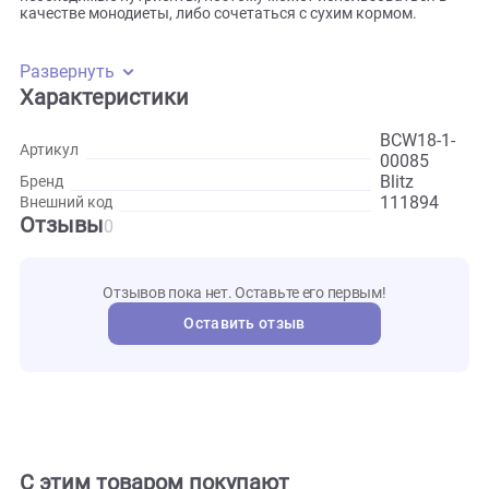
Кушанье не только богато животными протеинами и
аминокислотами, но и выступает естественной
профилактикой образования осадка в мочевом пузыре, з
счет высокого содержания влаги. Корм содержит все
необходимые нутриенты, поэтому может использоваться 
качестве монодиеты, либо сочетаться с сухим кормом.
Развернуть
Характеристики
BCW18-
Артикул
00085
Blitz
Бренд
111894
Внешний код
Отзывы
0
Отзывов пока нет. Оставьте его первым!
Оставить отзыв