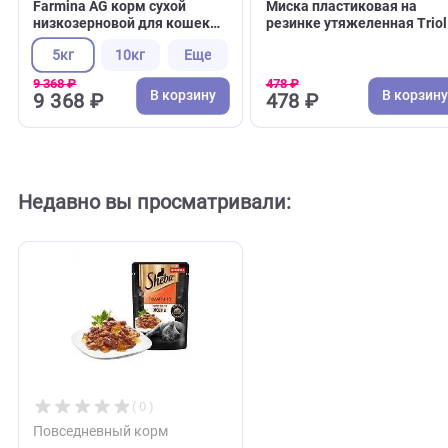
( 0 )
( 0 )
Для взрослых кошек
Пластиковые миски 
Farmina AG корм сухой
Миска пластиковая 
низкозерновой для кошек
резинке утяжеленная
Курица, спельта, овёс,
"Градиент" розовая, 
5кг
10кг
Еще
гранат (Фармина)
(Триол)
9 368 ₽
478 ₽
В корзину
В 
9 368 ₽
478 ₽
Недавно вы просматривали: