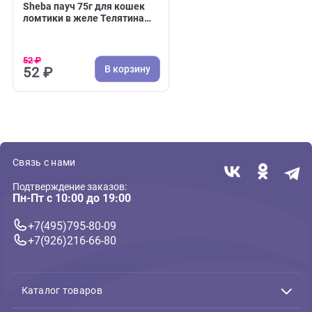
( 0 )
Повседневный корм
Sheba пауч 75г для кошек
ломтики в желе Телятина
(Шеба)
52 ₽
В корзину
52 ₽