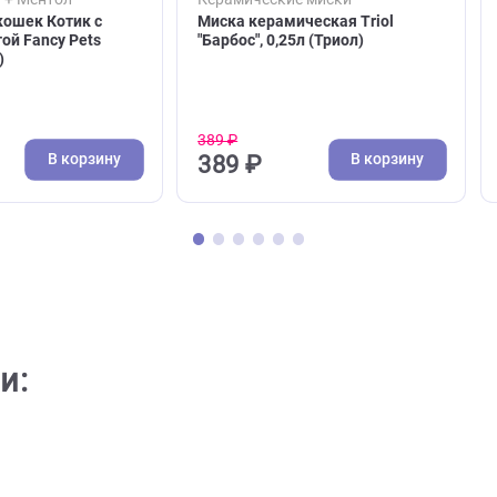
( 0 )
( 0 )
я мята + Ментол
Керамические миски
а для кошек Котик с
Миска керамическая Triol
ей мятой Fancy Pets
"Барбос", 0,25л (Триол)
5х14 см)
389 ₽
В корзину
В кор
₽
389 ₽