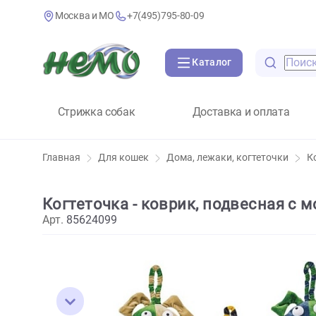
Москва и МО
+7(495)795-80-09
Каталог
Стрижка собак
Доставка и оплат
Главная
Для кошек
Дома, лежаки, когтеточк
Когтеточка - коврик, подвесная
Арт.
85624099