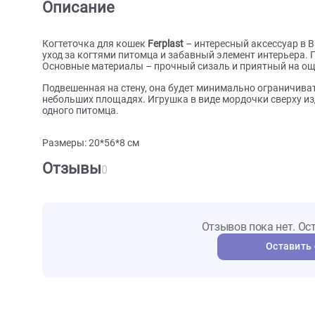
О товаре
Характеристики
Отзыв
Описание
Когтеточка для кошек
Ferplast
– интересный аксесс
уход за когтями питомца и забавный элемент интер
Основные материалы – прочный сизаль и приятны
Подвешенная на стену, она будет минимально огра
небольших площадях. Игрушка в виде мордочки св
одного питомца.
Размеры: 20*56*8 см
Отзывы
0