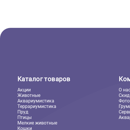
( 0 )
Когтеточки для кошек
Когтеточка - коврик, подвесная с
мордочкой Ferplast Ра5624 -
20*56см, сизаль (Ферпласт)
2 682 ₽
В корзину
2 682 ₽