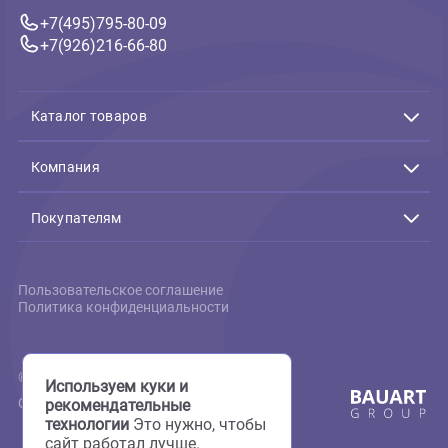
500 ₽
В корзину
500 ₽
Связь с нами
Подтверждение заказов:
Пн-Пт с 10:00 до 19:00
+7(495)795-80-09
+7(926)216-66-80
Каталог товаров
Акции
Животные
Компания