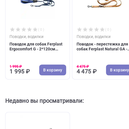
С этим товаром покупают
( 0 )
( 0 )
Поводки, водилки
Поводки, водилки
Поводок для собак Ferplast
Поводок - перестеж
Ergocomfort G - 2*120см
собак Ferplast Natura
синий (Ферпласт)
1,8*200см, кожа, б
(Ферпласт)
1 995 ₽
4 475 ₽
В корзину
В 
1 995 ₽
4 475 ₽