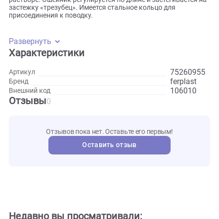
изображающий цирковое выступление. Нейлон очень
прочный, устойчивый к механическому воздействию
материал, который не выцветает на солнце, не портится о
температурных перепадов, не впитывает влагу. Грязь и п
можно легко удалить при помощи мытья в мыльном
растворе. Ошейник регулируется по длине и застегивается
застежку «трезубец». Имеется стальное кольцо для
присоединения к поводку.
Развернуть
Характеристики
752609
Артикул
ferplast
Бренд
106010
Внешний код
Отзывы
0
Отзывов пока нет. Оставьте его первым!
Оставить отзыв