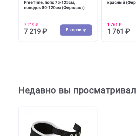
( 0 )
Свистки, сумки для лакомств
Поводк
Набор для активного отдыха с
Поводок
собакой Ferplast Ergocomfort
Ergocom
FreeTime, пояс 75-125см,
красны
поводок 80-120см (Ферпласт)
7 219 ₽
1 761 ₽
В корзину
7 219 ₽
1 76