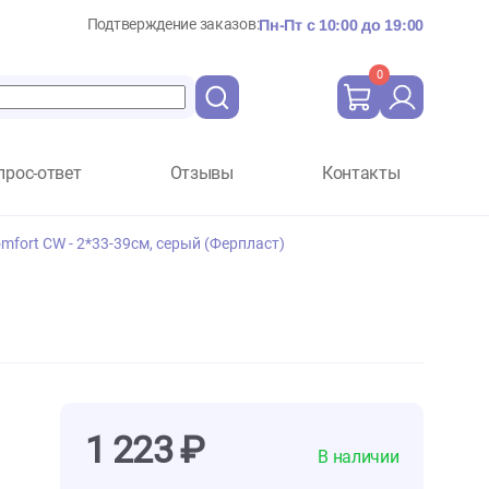
Подтверждение заказов:
Пн-Пт с 10:
Вопрос-ответ
Отзывы
Ко
rplast Ergocomfort CW - 2*33-39см, серый (Ферпласт)
пласт)