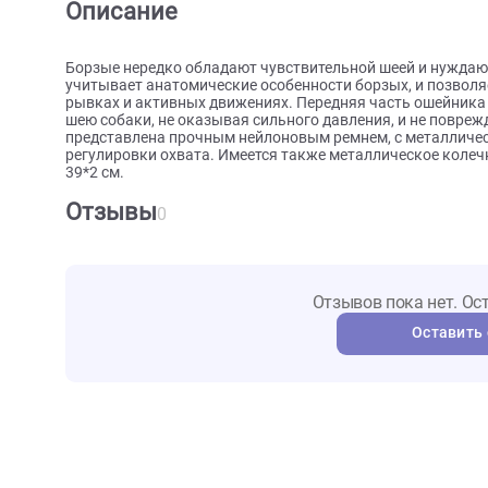
О товаре
Характеристики
Отзыв
Описание
Борзые нередко обладают чувствительной шеей и н
учитывает анатомические особенности борзых, и п
рывках и активных движениях. Передняя часть ош
шею собаки, не оказывая сильного давления, и не 
представлена прочным нейлоновым ремнем, с мет
регулировки охвата. Имеется также металлическое 
39*2 см.
Отзывы
0
Отзывов пока не
Ост