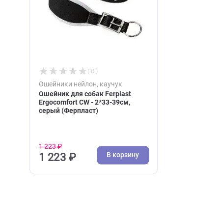
Недавно вы просматри
( 0 )
Ошейники нейлон, каучук