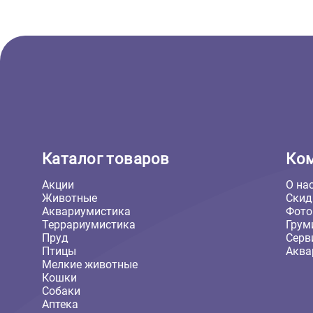
Ошейник для собак Ferplast
Ergocomfort CW - 2*33-39см,
серый (Ферпласт)
1 223 ₽
В корзину
1 223 ₽