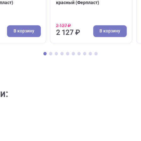
( 0 )
( 0 )
и, водилки
Поводки, водилки
 для собак Ferplast
Поводок для собак Ferplas
fort G - 1,5*120см
Ergocomfort G - 2,5*120см
й (Ферпласт)
красный (Ферпласт)
2 127 ₽
В корзину
В кор
1 ₽
2 127 ₽