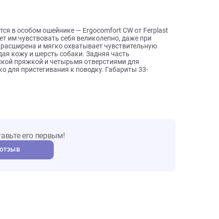
ы о товаре
уждаются в особом ошейнике — Ergocomfort CW от Ferplast
озволяет им чувствовать себя великолепно, даже при
ейника расширена и мягко охватывает чувствительную
повреждая кожу и шерсть собаки. Задняя часть
аллической пряжкой и четырьмя отверстиями для
колечко для пристегивания к поводку. Габариты 33-
т. Оставьте его первым!
авить отзыв