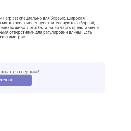
ы о товаре
рендом Ferplast специально для борзых. Широкая
которая мягко охватывает чувствительную шею борзой,
ктивных рывках животного. Остальная часть представлена
 четырьмя отверстиями для регулировки длины. Есть
46*2,5 сантиметров.
т. Оставьте его первым!
авить отзыв