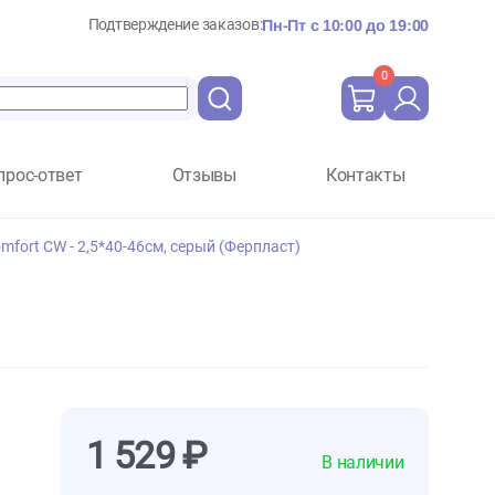
Подтверждение заказов:
Пн-Пт с 10:
Вопрос-ответ
Отзывы
Ко
rplast Ergocomfort CW - 2,5*40-46см, серый (Ферпласт)
рпласт)