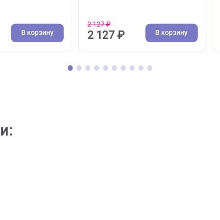
( 0 )
( 0 )
и, водилки
Поводки, водилки
 для собак Ferplast
Поводок для собак Ferplas
fort G - 1,5*120см
Ergocomfort G - 2,5*120см
й (Ферпласт)
красный (Ферпласт)
2 127 ₽
В корзину
В кор
1 ₽
2 127 ₽