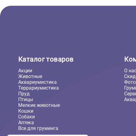
серый (Ферпласт)
1 529 ₽
В корзину
1 529 ₽