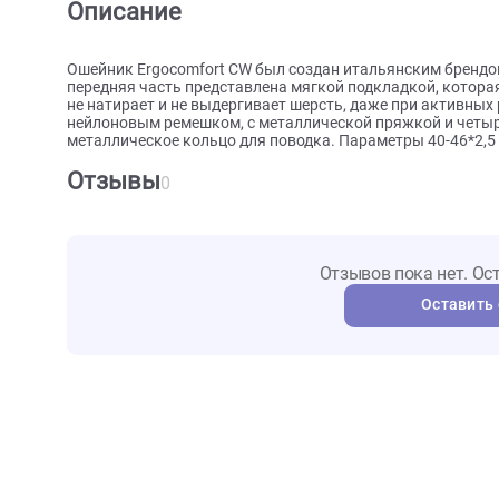
О товаре
Характеристики
Отзыв
Описание
Ошейник Ergocomfort CW был создан итальянским б
передняя часть представлена мягкой подкладкой, 
не натирает и не выдергивает шерсть, даже при а
нейлоновым ремешком, с металлической пряжкой и
металлическое кольцо для поводка. Параметры 40-
Отзывы
0
Отзывов пока не
Ост