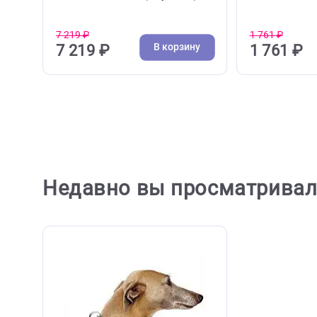
( 0 )
Свистки, сумки для лакомств
Поводк
Набор для активного отдыха с
Поводок
собакой Ferplast Ergocomfort
Ergocom
FreeTime, пояс 75-125см,
красны
поводок 80-120см (Ферпласт)
7 219 ₽
1 761 ₽
В корзину
7 219 ₽
1 76