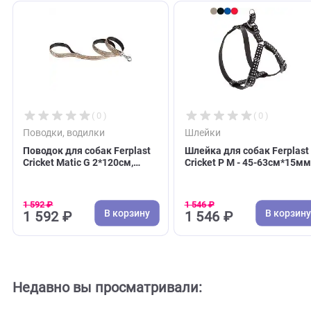
С этим товаром покупают
( 0 )
( 0 )
Поводки, водилки
Шлейки
Поводок для собак Ferplast
Шлейка для собак Fe
Cricket Matic G 2*120см,
Cricket P M - 45-63с
нейлон, бежевый
коричневая (Ферпла
(Ферпласт)