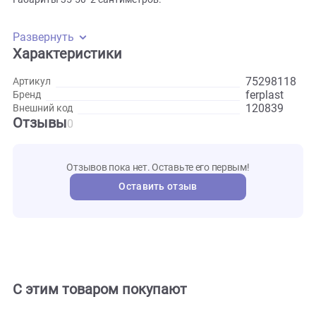
стойкий к воздействию негативных факторов внешней ср
Внутри имеется мягкий наполнитель, делающий ношение
ошейника более комфортным для питомца. Ошейник
регулируется по длине, легко застегивается на пластиков
застежку. Есть кольцо из металла для фиксации поводка.
Габариты 35-50*2 сантиметров.
Развернуть
Характеристики
752981
Артикул
ferplast
Бренд
120839
Внешний код
Отзывы
0
Отзывов пока нет. Оставьте его первым!
Оставить отзыв