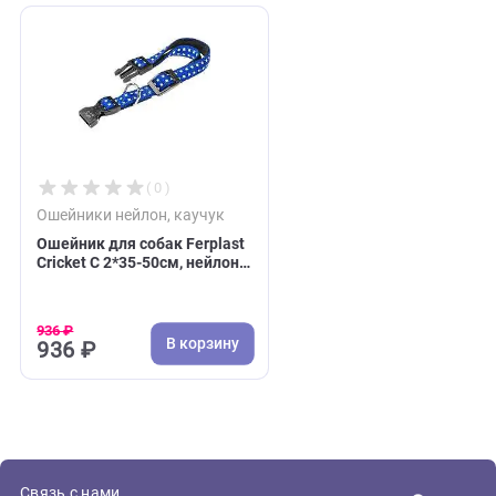
1 592 ₽
1 546 ₽
В корзину
В 
1 592 ₽
1 546 ₽
Недавно вы просматривали:
( 0 )
Ошейники нейлон, каучук
Ошейник для собак Ferplast