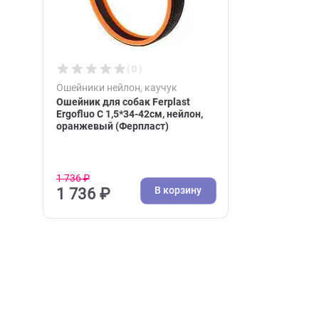
Недавно вы просматри
( 0 )
Ошейники нейлон, каучук
Ошейник для собак Ferplast
Ergofluo C 1,5*34-42см, нейлон,
оранжевый (Ферпласт)