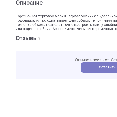
О товаре
Характеристики
Отзыв
Описание
Ergofluo C от торговой марки Ferplast ошейник с 
подкладка, мягко охватывает шею собаки, не прич
подгонки объема позволит точно настроить длину 
или надеть ошейник. Ассортименте четыре совреме
Отзывы
0
Отзывов пока не
Ост