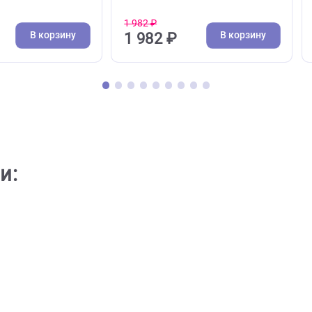
( 0 )
( 0 )
и, водилки
Поводки, водилки
 для собак Ferplast
Поводок для собак Ferplas
o G - 1,5*120см желтый
Ergofluo Matic G - 1,5*120с
аст)
оранжевый (Ферпласт)
1 982 ₽
В корзину
В кор
5 ₽
1 982 ₽