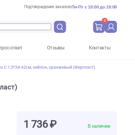
Подтверждение заказов:
Пн-Пт с 10:
Вопрос-ответ
Отзывы
Ко
rplast Ergofluo C 1,5*34-42см, нейлон, оранжевый (Ферпласт
ый (Ферпласт)