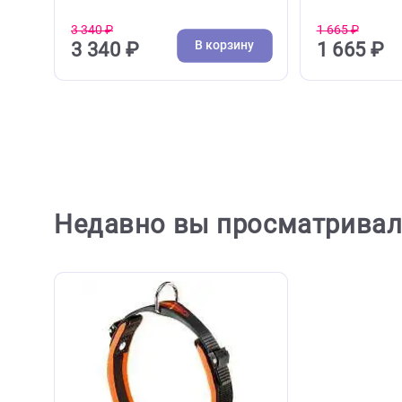
( 0 )
Поводки, водилки
Поводк
Поводок - перестежка для собак
Поводок
Ferplast Ergofluo Matic GA -
Ergoflu
1,5*200см, розовый (Ферпласт)
(Ферпл
3 340 ₽
1 665 ₽
В корзину
3 340 ₽
1 66