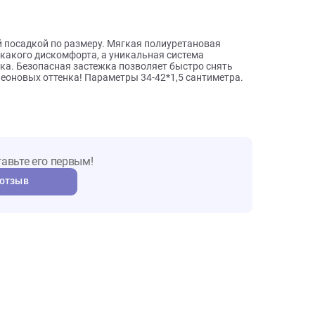
ы о товаре
идеальной посадкой по размеру. Мягкая полиуретановая
иняя никакого дискомфорта, а уникальная система
ошейника. Безопасная застежка позволяет быстро снять
нных, неоновых оттенка! Параметры 34-42*1,5 сантиметра.
т. Оставьте его первым!
авить отзыв