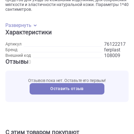
поводка, доставляя питомцу небольшой дискомфорт и
вынуждая ослабить рывки. Ошейник выполнен из
натуральной кожи, и дополнен стальной фурнитурой.
Имеется стопорное кольцо, позволяющее настроить
минимальный обхват шеи. Рекомендуется использовать
средства для ухода за кожаными изделиями, для сохране
мягкости и эластичности натуральной кожи. Параметры 
сантиметров.
Развернуть
Характеристики
761222
Артикул
ferplast
Бренд
108009
Внешний код
Отзывы
0
Отзывов пока нет. Оставьте его первым!
Оставить отзыв