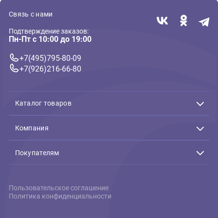
Ошейники круглые
Ошейник-полуудавка
Ferplast Vogue Cord CS
1*40см натуральная кожа,
черный (Ферпласт)
1 744 ₽
В корзину
1 744 ₽
Связь с нами
Подтверждение заказов:
Пн-Пт с 10:00 до 19:00
+7(495)795-80-09
+7(926)216-66-80