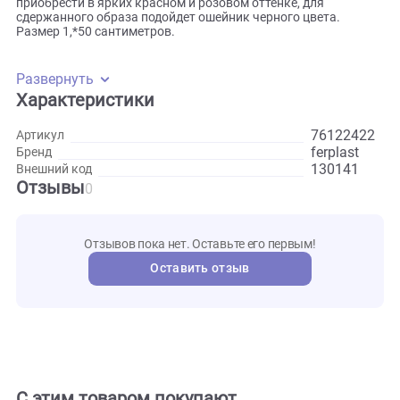
если питомец рванет поводок, петля затянется, причиняя
собаке не опасный, но ощутимый дискомфорт —
минимальный обхват шеи можно настроить, с помощью
металлического стопорного кольца. Ошейник идеально
сочетается с поводком из одноименной серии. Модель мо
приобрести в ярких красном и розовом оттенке, для
сдержанного образа подойдет ошейник черного цвета.
Размер 1,*50 сантиметров.
Развернуть
Характеристики
761224
Артикул
ferplast
Бренд
130141
Внешний код
Отзывы
0
Отзывов пока нет. Оставьте его первым!
Оставить отзыв