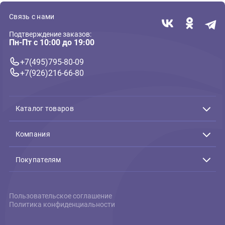
Ошейники круглые
Ошейник-полуудавка
Ferplast Vogue Cord CS
1*50см натуральная кожа,
красный (Ферпласт)
1 841 ₽
В корзину
1 841 ₽
Связь с нами
Подтверждение заказов:
Пн-Пт с 10:00 до 19:00
+7(495)795-80-09
+7(926)216-66-80