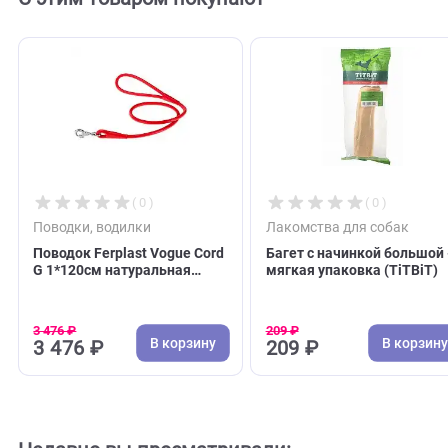
С этим товаром покупают
( 0 )
( 0 )
Поводки, водилки
Лакомства для соба
Поводок Ferplast Vogue Cord
Багет с начинкой бо