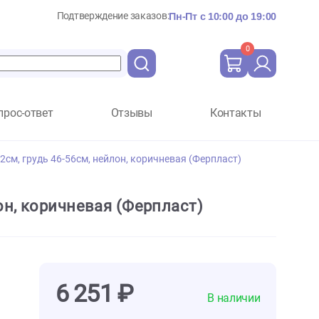
Подтверждение заказов:
Пн-Пт с 10:
Вопрос-ответ
Отзывы
Ко
 P S - шея 32-42см, грудь 46-56см, нейлон, коричневая (Ферпл
56см, нейлон, коричневая (Ферпласт)