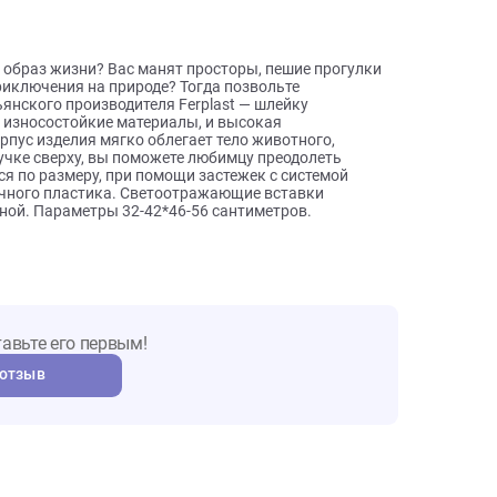
ы о товаре
тивный образ жизни? Вас манят просторы, пешие прогулки
ругие приключения на природе? Тогда позвольте
 итальянского производителя Ferplast — шлейку
дизайн, износостойкие материалы, и высокая
и. Корпус изделия мягко облегает тело животного,
обной ручке сверху, вы поможете любимцу преодолеть
оняется по размеру, при помощи застежек с системой
ударопрочного пластика. Светоотражающие вставки
безопасной. Параметры 32-42*46-56 сантиметров.
т. Оставьте его первым!