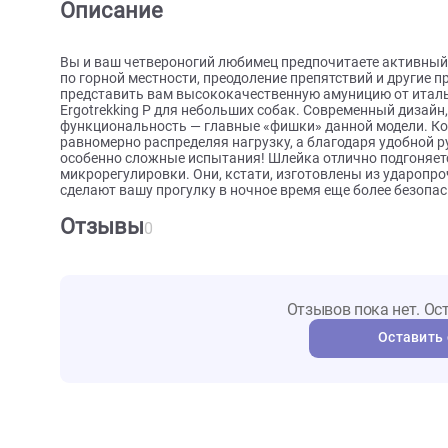
О товаре
Характеристики
Отзыв
Описание
Вы и ваш четвероногий любимец предпочитаете ак
по горной местности, преодоление препятствий и д
представить вам высококачественную амуницию от
Ergotrekking P для небольших собак. Современный 
функциональность — главные «фишки» данной модел
равномерно распределяя нагрузку, а благодаря уд
особенно сложные испытания! Шлейка отлично подг
микрорегулировки. Они, кстати, изготовлены из 
сделают вашу прогулку в ночное время еще более 
Отзывы
0
Отзывов пока не