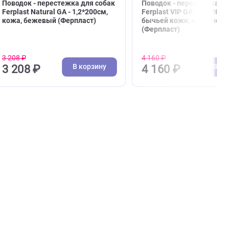
( 0 )
Поводки, водилки
Пово
 собак
Поводок - перестежка для собак
Пово
Ferplast Natural GA - 1,2*200см,
Ferpl
ласт)
кожа, бежевый (Ферпласт)
бычь
(Фер
3 208 ₽
4 160
зину
В корзину
3 208 ₽
4 1