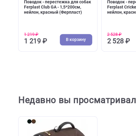
( 0 )
Поводки, водилки
Поводк
Поводок - перестежка для собак
Поводо
Ferplast Club GA - 1,5*200см,
Ferplas
нейлон, красный (Ферпласт)
нейлон
1 219 ₽
2 528 ₽
В корзину
1 219 ₽
2 52