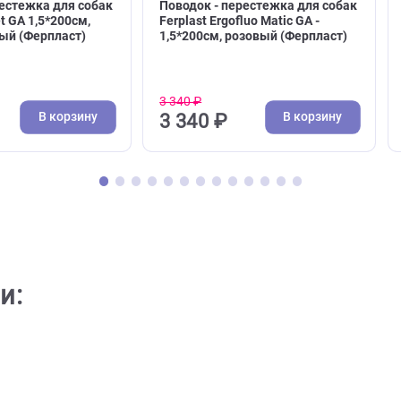
( 0 )
( 0 )
и, водилки
Поводки, водилки
к - перестежка для собак
Поводок - перестежка для
t Cricket GA 1,5*200см,
Ferplast Ergofluo Matic GA -
, красный (Ферпласт)
1,5*200см, розовый (Ферп
3 340 ₽
В корзину
В кор
8 ₽
3 340 ₽