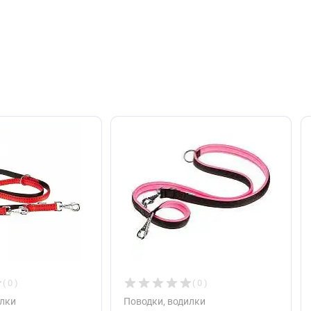
авить отзыв
ют