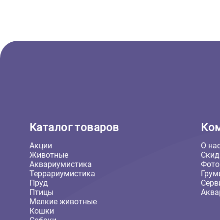
Шлейки
Шлейка для собак Ferplast
Ergotrekking P S - шея 32-42см,
грудь 46-56см, нейлон,
коричневая (Ферпласт)
6 251 ₽
В корзину
6 251 ₽