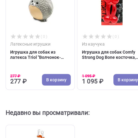
С этим товаром покупают
( 0 )
( 0 )
Латексные игрушки
Из каучука
Игрушка для собак из
Игрушка для собак 
латекса Triol "Волчонок-
Strong Dog Bone кос
мяч", 90мм (Триол)
эластомер (Комфи)
277 ₽
1 095 ₽
В корзину
В 
277 ₽
1 095 ₽