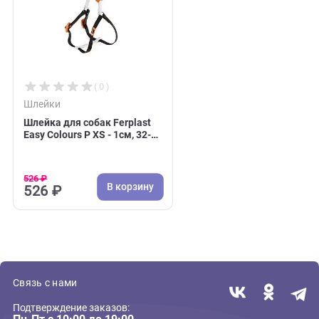
Недавно вы просматривали:
( 0 )
Шлейки
Шлейка для собак Ferplast
Easy Colours P XS - 1см, 32-
47см, нейлон, бело-черная
(Ферпласт)