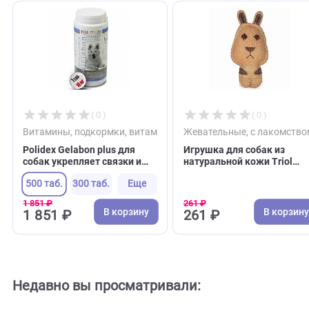
С этим товаром покупают
( 0 )
( 0 )
Витамины, подкормки, витаминные лакомства для соб
Жевательные, с лак
Polidex Gelabon plus для
Игрушка для собак 
собак укрепляет связки и
натуральной кожи Tr
суставы профилактика
"Зайчонок", 150*70м
500 таб.
300 таб.
Еще
заболеваний хрящевых
NATURAL (Триол)