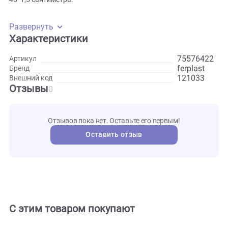
представляет собой прочный нейлоновый шнур круглого
сечения. Свободная конструкция шлейки идеально садит
на собаку с любым телосложением, благодаря удобной
системе регулировки при помощи пластикового ползунка
Яркие принты настраивают на позитивный лад. Размер 3
45*1,5 сантиметра.
Развернуть
Характеристики
755764
Артикул
ferplast
Бренд
121033
Внешний код
Отзывы
0
Отзывов пока нет. Оставьте его первым!
Оставить отзыв