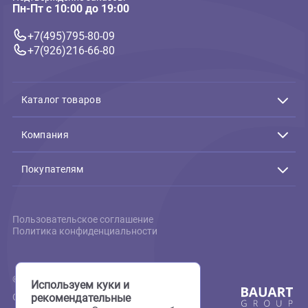
Игрушки из винила
Игрушка для собак из
цельнолитой резины Triol
"Звездочка", d85мм (Триол)
117 ₽
В корзину
117 ₽
Связь с нами
Подтверждение заказов:
Пн-Пт с 10:00 до 19:00
+7(495)795-80-09
+7(926)216-66-80