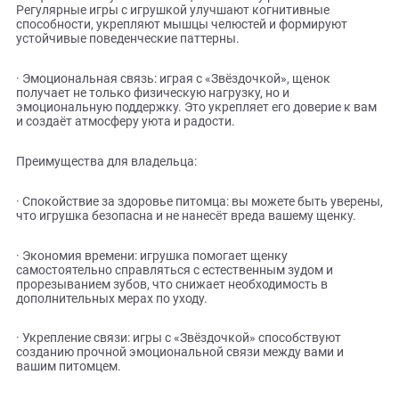
· Яркий дизайн: зелёный цвет привлекает внимание щенка
добавляет яркости в его повседневную жизнь, стимулиру
интерес к игре и способствуя развитию зрительного
восприятия.
· Комплексное развитие: «Звёздочка» не только помогает
щенку справиться с естественным зудом, но и способству
его физическому и психоэмоциональному развитию.
Регулярные игры с игрушкой улучшают когнитивные
способности, укрепляют мышцы челюстей и формируют
устойчивые поведенческие паттерны.
· Эмоциональная связь: играя с «Звёздочкой», щенок
получает не только физическую нагрузку, но и
эмоциональную поддержку. Это укрепляет его доверие к 
и создаёт атмосферу уюта и радости.
Преимущества для владельца:
· Спокойствие за здоровье питомца: вы можете быть увер
что игрушка безопасна и не нанесёт вреда вашему щенку.