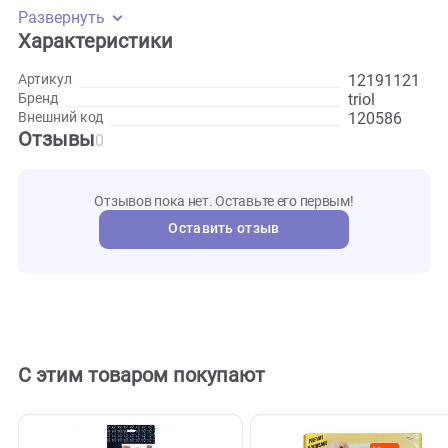
· Экономия времени: игрушка помогает щенку
самостоятельно справляться с естественным зудом и
прорезыванием зубов, что снижает необходимость в
дополнительных мерах по уходу.
· Укрепление связи: игры с «Звёздочкой» способствуют
созданию прочной эмоциональной связи между вами и
вашим питомцем.
Развернуть
Характеристики
121911
Артикул
triol
Бренд
120586
Внешний код
Отзывы
0
Отзывов пока нет. Оставьте его первым!