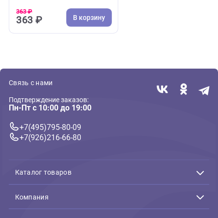
( 0 )
Текстильные, меховые, из грейфера
Игрушка для собак GiGwi
Большая кость из
экорезины 11см, серия GUM
GUM DOG ECO (ГиГви)
363 ₽
В корзину
363 ₽
Связь с нами