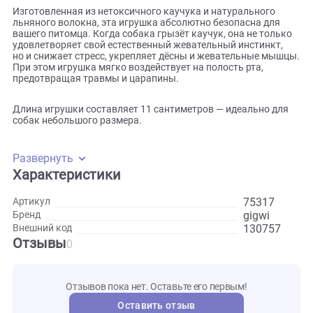
четвероногом друге. Представьте, как ваш пушистый
компаньон радостно грызёт эту игрушку, защищая вашу
мебель от острых зубов и наслаждаясь каждой минутой 
и тренировки.
Изготовленная из нетоксичного каучука и натурального
льняного волокна, эта игрушка абсолютно безопасна для
вашего питомца. Когда собака грызёт каучук, она не тол
удовлетворяет свой естественный жевательный инстинкт
но и снижает стресс, укрепляет дёсны и жевательные мы
При этом игрушка мягко воздействует на полость рта,
предотвращая травмы и царапины.
Длина игрушки составляет 11 сантиметров — идеально д
собак небольшого размера.
Развернуть
Характеристики
75317
Артикул
gigwi
Бренд