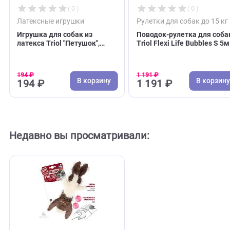
( 0 )
( 0 )
Латексные игрушки
Рулетки для собак до
Игрушка для собак из
Поводок-рулетка дл
латекса Triol "Петушок",
Triol Flexi Life Bubbl
150мм (Триол)
до 12кг, трос (Триол
194 ₽
1 191 ₽
В корзину
В 
194 ₽
1 191 ₽