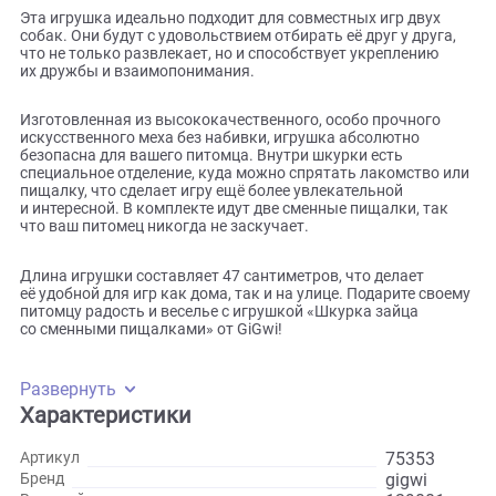
четвероногого друга! С этой игрушкой ваш питомец смож
наслаждаться бесконечными часами игры в апортирован
перетягивание и множество других увлекательных
развлечений.
Эта игрушка идеально подходит для совместных игр двух
собак. Они будут с удовольствием отбирать её друг у друг
что не только развлекает, но и способствует укреплению
их дружбы и взаимопонимания.
Изготовленная из высококачественного, особо прочного
искусственного меха без набивки, игрушка абсолютно
безопасна для вашего питомца. Внутри шкурки есть
специальное отделение, куда можно спрятать лакомство 
пищалку, что сделает игру ещё более увлекательной
и интересной. В комплекте идут две сменные пищалки, та
что ваш питомец никогда не заскучает.
Длина игрушки составляет 47 сантиметров, что делает
её удобной для игр как дома, так и на улице. Подарите св
питомцу радость и веселье с игрушкой «Шкурка зайца
со сменными пищалками» от GiGwi!