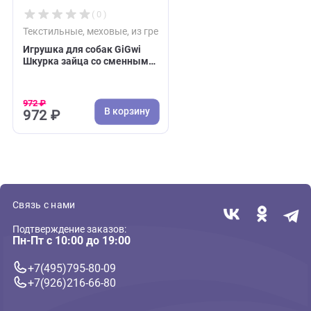
Недавно вы просматривали:
( 0 )
Текстильные, меховые, из грейфера
Игрушка для собак GiGwi
Шкурка зайца со сменными
пищалками 47см, серия
PLUSH FRIENDZ (ГиГви)
972 ₽
В корзину
972 ₽