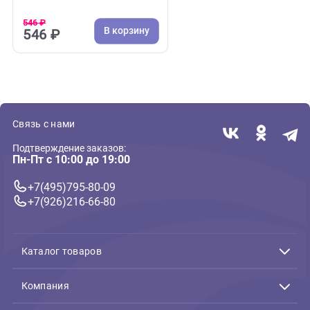
( 0 )
Текстильные, меховые, из грейфера
Игрушка для собак GiGwi
Кролик с пищалкой 12 см,
серия PLUSH FRIENDZ
(ГиГви)
546 ₽
В корзину
546 ₽