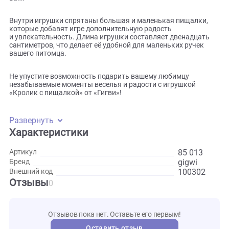
Эта нежная розовая плюшевая игрушка с мягкой набивк
станет любимой забавой вашего питомца. Она идеально
подходит для игры в апорт — вашему четвероногому другу
обязательно понравится бегать за кроликом и приносить 
вам.
Внутри игрушки спрятаны большая и маленькая пищалки
которые добавят игре дополнительную радость
и увлекательность. Длина игрушки составляет двенадцат
сантиметров, что делает её удобной для маленьких ручек
вашего питомца.
Не упустите возможность подарить вашему любимцу
незабываемые моменты веселья и радости с игрушкой
«Кролик с пищалкой» от «Гигви»!
Развернуть
Характеристики
85 013
Артикул