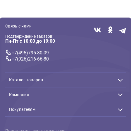
( 0 )
Текстильные, меховые, из грейфера
Игрушка для собак GiGwi
Лиса с большой пищалкой
63см, серия CATCH & FETCH
(ГиГви)
1 075 ₽
В корзину
1 075 ₽
Связь с нами
Подтверждение заказов: