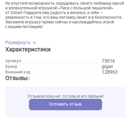
находится пластиковая бутылка, которую можно замени
по мере износа или вовсе не использовать. Подойдут лю
пластиковые бутылки объёмом до 0,6 литров.
Удобство использования — длина игрушки составляет 63 
что делает её удобной для игр как с маленькими, так
и с крупными питомцами.
Не упустите возможность порадовать своего любимца яр
и увлекательной игрушкой «Лиса с большой пищалкой»
от GiGwi! Подарите ему радость и веселье, а себе —
уверенность в том, что ваш питомец занят и в безопаснос
Закажите игрушку прямо сейчас и наслаждайтесь игрой
с вашим питомцем!
Развернуть
Характеристики
75016
Артикул
gigwi
Бренд
128963
Внешний код
Отзывы
0